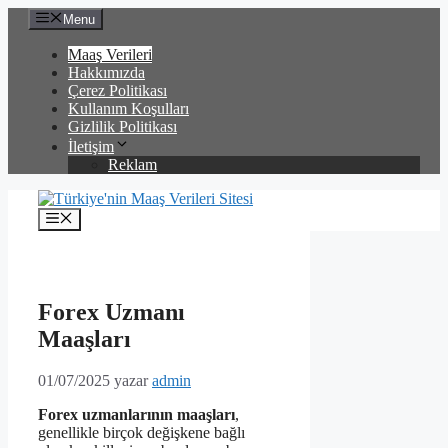
İçeriğe
Menu
atla
Maaş Verileri
Hakkımızda
Çerez Politikası
Kullanım Koşulları
Gizlilik Politikası
İletişim
Reklam
Menü
Forex Uzmanı
Maaşları
01/07/2025
yazar
admin
Forex uzmanlarının maaşları
,
genellikle birçok değişkene bağlı