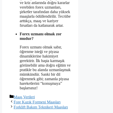
ve kriz anlarında doğru kararlar
verebilen forex uzmanları,
şirketler tarafından daha yüksek
maaşlarla ödüllendirilir. Tecrübe
arttıkça, maaş ve kariyer
fırsatları da katlanarak artar.
Forex uzmanı olmak zor
mudur?
Forex uzmanı olmak sabır,
öğrenme isteği ve piyasa
dinamiklerine hakimiyet
gerektirir. İlk başta karmaşık
görünebilir ama doğru eğitim ve
pratikle bu alanda uzmanlaşmak
mümkündür. Sanki bir dil
öğrenmek gibi; zamanla piyasa
hareketlerini “konuşmaya”
başlarsınız!
Kategoriler
Maaş Verileri
Fore Kazık Formeni Maaşları
Forklift Bakım Teknikeri Maaşları