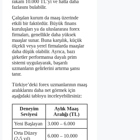
rakam 10.000 TL’yi ve hatta daha
fazlasını bulabilir.
Çalışılan kurum da maaş üzerinde
etkili bir faktördür. Büyük finans
kuruluşları ya da uluslararası forex
firmaları, genellikle daha yüksek
maaşlar sunar. Buna karşılık, küçük
ölçekli veya yerel firmalarda maaşlar
daha düşük olabilir. Ayrıca, bazı
şirketler performansa dayalı prim
sistemi uygulayarak, başarılı
uzmanların gelirlerini artırma şansı
tanır.
Türkiye’deki forex uzmanlarının maaş
aralıklarını daha net görmek için
aşağıdaki tabloyu inceleyebilirsiniz:
Deneyim
Aylık Maaş
Seviyesi
Aralığı (TL)
Yeni Başlayan
3.000 – 6.000
Orta Düzey
6.000 – 10.000
(2-5 yıl)