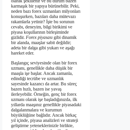
olarak şekillenir ve bu durum bazen
karmaşık bir yapıya bürünebilir. Peki,
neden bazı forex uzmanları milyonları
konuşurken, bazıları daha mütevazı
rakamlarla yetinir? İşte bu sorunun
cevabı, deneyim, bilgi birikimi ve
piyasa koşullarının birleşiminde
gizlidir.
Forex piyasası
gibi dinamik
bir alanda, maaşlar sabit değildir;
adeta bir dalga gibi yukarı ve aşağı
hareket eder.
Başlangıç seviyesinde olan bir forex
uzmanı, genellikle daha düşük bir
maaşla işe başlar. Ancak zamanla,
edindiği tecrübe ve uzmanlık
sayesinde kazancı da artar. Bu süreç
bazen hızlı, bazen ise yavaş
ilerleyebilir. Örneğin, genç bir forex
uzmanı olarak işe başladığınızda, ilk
yıllarda maaşınız genellikle piyasadaki
dalgalanmalara ve kurumun
büyüklüğüne bağlıdır. Ancak birkaç
yıl içinde, piyasa analizleri ve strateji
geliştirme yeteneklerinizle birlikte,