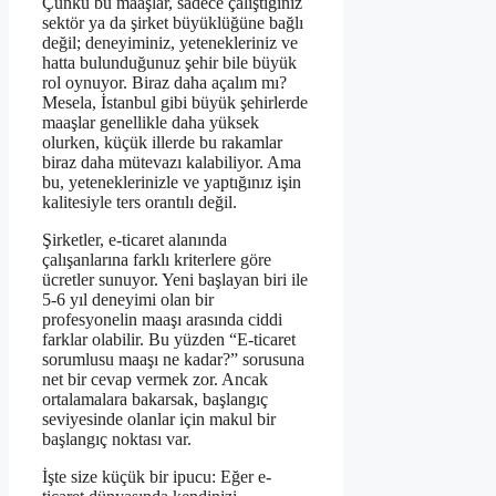
Çünkü bu maaşlar, sadece çalıştığınız
sektör ya da şirket büyüklüğüne bağlı
değil; deneyiminiz, yetenekleriniz ve
hatta bulunduğunuz şehir bile büyük
rol oynuyor. Biraz daha açalım mı?
Mesela, İstanbul gibi büyük şehirlerde
maaşlar genellikle daha yüksek
olurken, küçük illerde bu rakamlar
biraz daha mütevazı kalabiliyor. Ama
bu, yeteneklerinizle ve yaptığınız işin
kalitesiyle ters orantılı değil.
Şirketler, e-ticaret alanında
çalışanlarına farklı kriterlere göre
ücretler sunuyor. Yeni başlayan biri ile
5-6 yıl deneyimi olan bir
profesyonelin maaşı arasında ciddi
farklar olabilir. Bu yüzden “E-ticaret
sorumlusu maaşı ne kadar?” sorusuna
net bir cevap vermek zor. Ancak
ortalamalara bakarsak, başlangıç
seviyesinde olanlar için makul bir
başlangıç noktası var.
İşte size küçük bir ipucu: Eğer e-