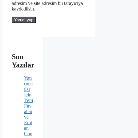
adresim ve site adresim bu tarayıcıya
kaydedilsin.
Son
Yazılar
Yatı
rımc
ılar
İçin
Yeni
Fırs
atlar
ve
Emt
an
Con