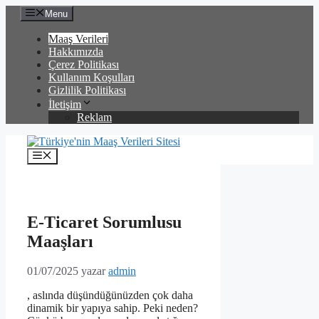
İçeriğe
Menu
atla
Maaş Verileri
Hakkımızda
Çerez Politikası
Kullanım Koşulları
Gizlilik Politikası
İletişim
Reklam
Menü
E-Ticaret Sorumlusu
Maaşları
01/07/2025
yazar
admin
, aslında düşündüğünüzden çok daha
dinamik bir yapıya sahip. Peki neden?