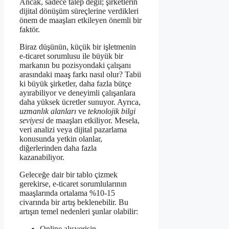
Ancak, sadece talep değil; şirketlerin
dijital dönüşüm süreçlerine verdikleri
önem de maaşları etkileyen önemli bir
faktör.
Biraz düşünün, küçük bir işletmenin
e-ticaret sorumlusu ile büyük bir
markanın bu pozisyondaki çalışanı
arasındaki maaş farkı nasıl olur? Tabii
ki büyük şirketler, daha fazla bütçe
ayırabiliyor ve deneyimli çalışanlara
daha yüksek ücretler sunuyor. Ayrıca,
uzmanlık alanları
ve
teknolojik bilgi
seviyesi
de maaşları etkiliyor. Mesela,
veri analizi veya dijital pazarlama
konusunda yetkin olanlar,
diğerlerinden daha fazla
kazanabiliyor.
Geleceğe dair bir tablo çizmek
gerekirse, e-ticaret sorumlularının
maaşlarında ortalama %10-15
civarında bir artış beklenebilir. Bu
artışın temel nedenleri şunlar olabilir:
Online alışverişin