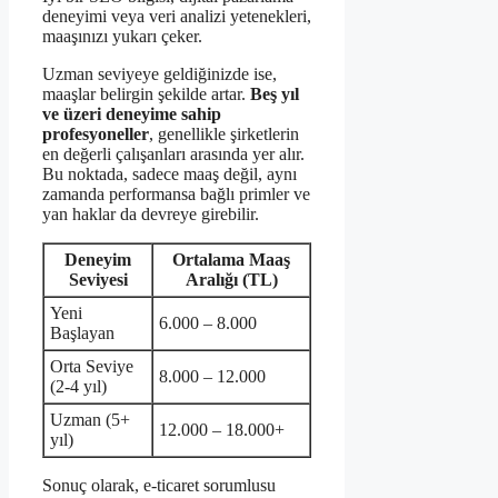
deneyimi veya veri analizi yetenekleri,
maaşınızı yukarı çeker.
Uzman seviyeye geldiğinizde ise,
maaşlar belirgin şekilde artar.
Beş yıl
ve üzeri deneyime sahip
profesyoneller
, genellikle şirketlerin
en değerli çalışanları arasında yer alır.
Bu noktada, sadece maaş değil, aynı
zamanda performansa bağlı primler ve
yan haklar da devreye girebilir.
Deneyim
Ortalama Maaş
Seviyesi
Aralığı (TL)
Yeni
6.000 – 8.000
Başlayan
Orta Seviye
8.000 – 12.000
(2-4 yıl)
Uzman (5+
12.000 – 18.000+
yıl)
Sonuç olarak, e-ticaret sorumlusu