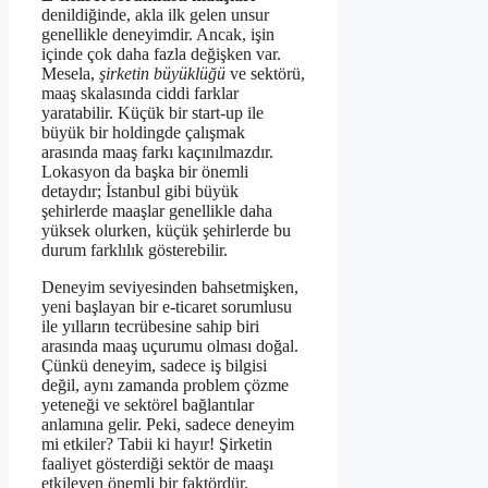
denildiğinde, akla ilk gelen unsur
genellikle deneyimdir. Ancak, işin
içinde çok daha fazla değişken var.
Mesela,
şirketin büyüklüğü
ve sektörü,
maaş skalasında ciddi farklar
yaratabilir. Küçük bir start-up ile
büyük bir holdingde çalışmak
arasında maaş farkı kaçınılmazdır.
Lokasyon da başka bir önemli
detaydır; İstanbul gibi büyük
şehirlerde maaşlar genellikle daha
yüksek olurken, küçük şehirlerde bu
durum farklılık gösterebilir.
Deneyim seviyesinden bahsetmişken,
yeni başlayan bir e-ticaret sorumlusu
ile yılların tecrübesine sahip biri
arasında maaş uçurumu olması doğal.
Çünkü deneyim, sadece iş bilgisi
değil, aynı zamanda problem çözme
yeteneği ve sektörel bağlantılar
anlamına gelir. Peki, sadece deneyim
mi etkiler? Tabii ki hayır! Şirketin
faaliyet gösterdiği sektör de maaşı
etkileyen önemli bir faktördür.