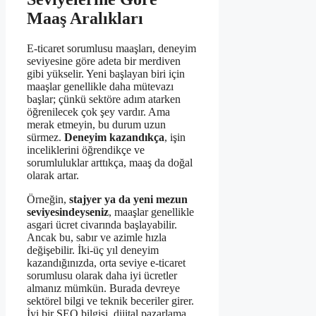
Maaş Aralıkları
E-ticaret sorumlusu maaşları, deneyim
seviyesine göre adeta bir merdiven
gibi yükselir. Yeni başlayan biri için
maaşlar genellikle daha mütevazı
başlar; çünkü sektöre adım atarken
öğrenilecek çok şey vardır. Ama
merak etmeyin, bu durum uzun
sürmez.
Deneyim kazandıkça
, işin
inceliklerini öğrendikçe ve
sorumluluklar arttıkça, maaş da doğal
olarak artar.
Örneğin,
stajyer ya da yeni mezun
seviyesindeyseniz
, maaşlar genellikle
asgari ücret civarında başlayabilir.
Ancak bu, sabır ve azimle hızla
değişebilir. İki-üç yıl deneyim
kazandığınızda, orta seviye e-ticaret
sorumlusu olarak daha iyi ücretler
almanız mümkün. Burada devreye
sektörel bilgi ve teknik beceriler girer.
İyi bir SEO bilgisi, dijital pazarlama