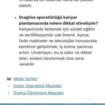
olabilir.
Dragline operatörlüğü kariyer
planlamasında nelere dikkat etmeliyim?
Kariyerinizde ilerlemek için sürekli eğitim
ve sertifikasyonlar çok önemli. Ayrıca,
farklı makineler ve teknolojiler konusunda
kendinizi geliştirmek, iş bulma şansınızı
artırır. Unutmayın, bu iş sabır ve dikkat
ister; aceleci davranmak size zarar
verebilir.
Kategoriler
Maaş Verileri
Dozer Operatörü Maaşları
Drama Öğretmeni Maaşları