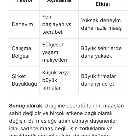
Etkisi
Yeni
Yüksek deneyim
Deneyim
başlayan vs.
daha fazla maaş
tecrübeli
Bölgesel
Çalışma
Büyük şehirlerde
yaşam
Bölgesi
daha yüksek
maliyetleri
Küçük veya
Şirket
Büyük firmalar
büyük
Büyüklüğü
daha iyi ücret
firmalar
Sonuç olarak
, dragline operatörlerinin maaşları
sabit değildir ve birçok etkene bağlı olarak
değişir. Bu mesleğe adım atmayı düşünenler
için, sadece maaş değil, işin zorluklarını ve