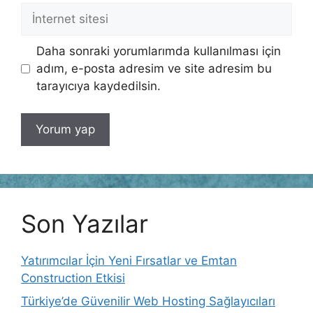
İnternet
sitesi
Daha sonraki yorumlarımda kullanılması için
adım, e-posta adresim ve site adresim bu
tarayıcıya kaydedilsin.
Son Yazılar
Yatırımcılar İçin Yeni Fırsatlar ve Emtan
Construction Etkisi
Türkiye’de Güvenilir Web Hosting Sağlayıcıları