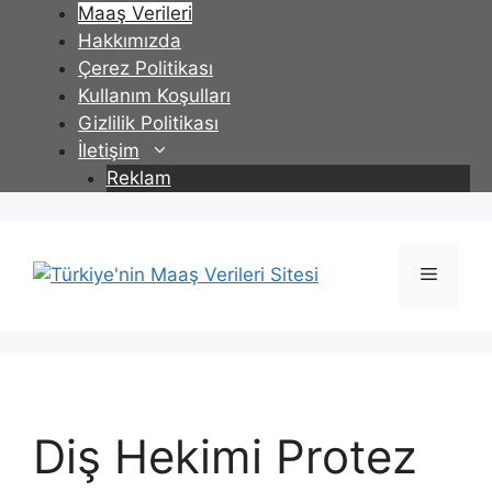
İçeriğe
Maaş Verileri
atla
Hakkımızda
Çerez Politikası
Kullanım Koşulları
Gizlilik Politikası
İletişim
Reklam
Menü
Diş Hekimi Protez