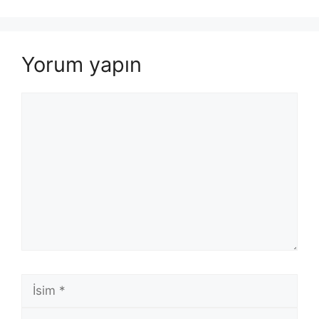
Yorum yapın
Yorum
İsim
E-