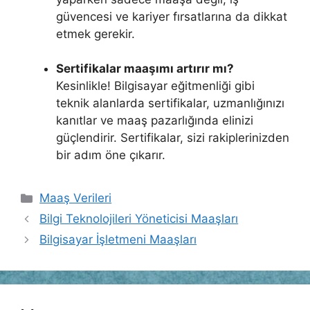
güvencesi ve kariyer fırsatlarına da dikkat
etmek gerekir.
Sertifikalar maaşımı artırır mı?
Kesinlikle! Bilgisayar eğitmenliği gibi
teknik alanlarda sertifikalar, uzmanlığınızı
kanıtlar ve maaş pazarlığında elinizi
güçlendirir. Sertifikalar, sizi rakiplerinizden
bir adım öne çıkarır.
Kategoriler
Maaş Verileri
Bilgi Teknolojileri Yöneticisi Maaşları
Bilgisayar İşletmeni Maaşları