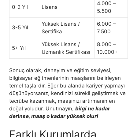
4.000 –
0-2 Yıl
Lisans
5.500
Yüksek Lisans /
6.000 –
3-5 Yıl
Sertifika
7.500
Yüksek Lisans /
8.000 –
5+ Yıl
Uzmanlık Sertifikası
10.000+
Sonuç olarak, deneyim ve eğitim seviyesi,
bilgisayar eğitmenlerinin maaşlarını belirleyen
temel taşlardır. Eğer bu alanda kariyer yapmayı
düşünüyorsanız, kendinizi sürekli geliştirmek ve
tecrübe kazanmak, maaşınızı artırmanın en
doğal yoludur. Unutmayın,
bilgi ne kadar
derinse, maaş o kadar yüksek olur!
Farklı Kurumlarda