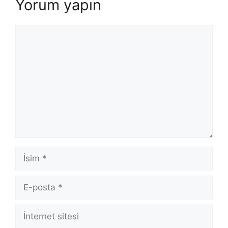
Yorum yapın
Yorum
İsim
E-
posta
İnternet
sitesi