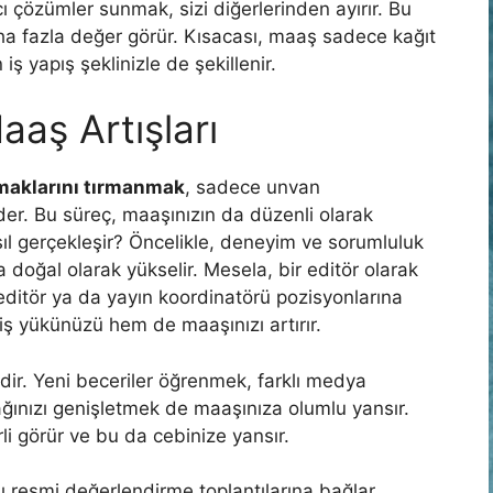
ı çözümler sunmak, sizi diğerlerinden ayırır. Bu
aha fazla değer görür. Kısacası, maaş sadece kağıt
iş yapış şeklinizle de şekillenir.
aaş Artışları
maklarını tırmanmak
, sadece unvan
der. Bu süreç, maaşınızın da düzenli olarak
asıl gerçekleşir? Öncelikle, deneyim ve sorumluluk
doğal olarak yükselir. Mesela, bir editör olarak
i editör ya da yayın koordinatörü pozisyonlarına
 yükünüzü hem de maaşınızı artırır.
ildir. Yeni beceriler öğrenmek, farklı medya
ğınızı genişletmek de maaşınıza olumlu yansır.
li görür ve bu da cebinize yansır.
ı resmi değerlendirme toplantılarına bağlar.