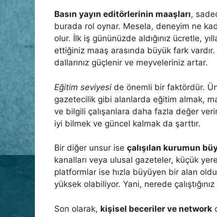
Basın yayın editörlerinin maaşları
, sade
burada rol oynar. Mesela, deneyim ne kad
olur. İlk iş gününüzde aldığınız ücretle, y
ettiğiniz maaş arasında büyük fark vardır.
dallarınız güçlenir ve meyveleriniz artar.
Eğitim seviyesi
de önemli bir faktördür. Ün
gazetecilik gibi alanlarda eğitim almak, m
ve bilgili çalışanlara daha fazla değer veri
iyi bilmek ve güncel kalmak da şarttır.
Bir diğer unsur ise
çalışılan kurumun bü
kanalları veya ulusal gazeteler, küçük yer
platformlar ise hızla büyüyen bir alan old
yüksek olabiliyor. Yani, nerede çalıştığını
Son olarak,
kişisel beceriler ve network
d