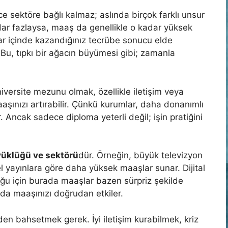
ce sektöre bağlı kalmaz; aslında birçok farklı unsur
ar fazlaysa, maaş da genellikle o kadar yüksek
ıllar içinde kazandığınız tecrübe sonucu elde
 Bu, tıpkı bir ağacın büyümesi gibi; zamanla
iversite mezunu olmak, özellikle iletişim veya
aaşınızı artırabilir. Çünkü kurumlar, daha donanımlı
r. Ancak sadece diploma yeterli değil; işin pratiğini
yüklüğü ve sektörü
dür. Örneğin, büyük televizyon
el yayınlara göre daha yüksek maaşlar sunar. Dijital
uğu için burada maaşlar bazen sürpriz şekilde
z da maaşınızı doğrudan etkiler.
en bahsetmek gerek. İyi iletişim kurabilmek, kriz