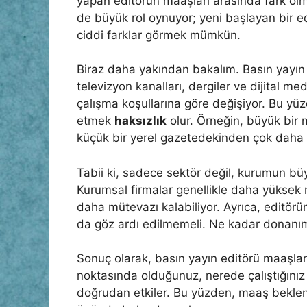
yapan editörün maaşları arasında fark ol
de büyük rol oynuyor; yeni başlayan bir edi
ciddi farklar görmek mümkün.
Biraz daha yakından bakalım. Basın yayın 
televizyon kanalları, dergiler ve dijital med
çalışma koşullarına göre değişiyor. Bu y
etmek
haksızlık
olur. Örneğin, büyük bir 
küçük bir yerel gazetedekinden çok daha f
Tabii ki, sadece sektör değil, kurumun büy
Kurumsal firmalar genellikle daha yüksek
daha mütevazı kalabiliyor. Ayrıca, editörü
da göz ardı edilmemeli. Ne kadar donanıml
Sonuç olarak, basın yayın editörü maaşla
noktasında olduğunuz, nerede çalıştığını
doğrudan etkiler. Bu yüzden, maaş beklenti