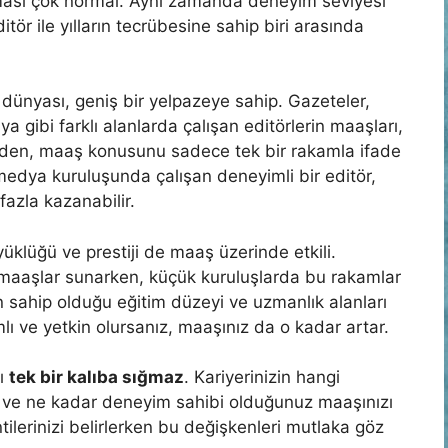
ması çok normal. Aynı zamanda deneyim seviyesi
tör ile yılların tecrübesine sahip biri arasında
dünyası, geniş bir yelpazeye sahip. Gazeteler,
ya gibi farklı alanlarda çalışan editörlerin maaşları,
üzden, maaş konusunu sadece tek bir rakamla ifade
medya kuruluşunda çalışan deneyimli bir editör,
azla kazanabilir.
üklüğü ve prestiji de maaş üzerinde etkili.
 maaşlar sunarken, küçük kuruluşlarda bu rakamlar
n sahip olduğu eğitim düzeyi ve uzmanlık alanları
ı ve yetkin olursanız, maaşınız da o kadar artar.
rı
tek bir kalıba sığmaz
. Kariyerinizin hangi
z ve ne kadar deneyim sahibi olduğunuz maaşınızı
lerinizi belirlerken bu değişkenleri mutlaka göz