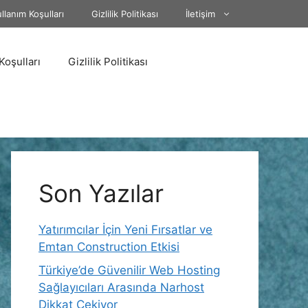
llanım Koşulları
Gizlilik Politikası
İletişim
Koşulları
Gizlilik Politikası
Son Yazılar
Yatırımcılar İçin Yeni Fırsatlar ve
Emtan Construction Etkisi
Türkiye’de Güvenilir Web Hosting
Sağlayıcıları Arasında Narhost
Dikkat Çekiyor