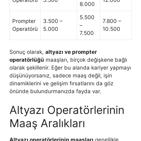
Operatörü
5.500
12.000
8.000
5.500
Prompter
3.500 –
7.800 –
–
Operatörü
5.000
10.500
7.500
Sonuç olarak,
altyazı ve prompter
operatörlüğü
maaşları, birçok değişkene bağlı
olarak şekillenir. Eğer bu alanda kariyer yapmayı
düşünüyorsanız, sadece maaş değil, işin
dinamiklerini ve gelişim fırsatlarını da göz
önünde bulundurmanızda fayda var.
Altyazı Operatörlerinin
Maaş Aralıkları
Altyazı operatörlerinin maaşları
genellikle