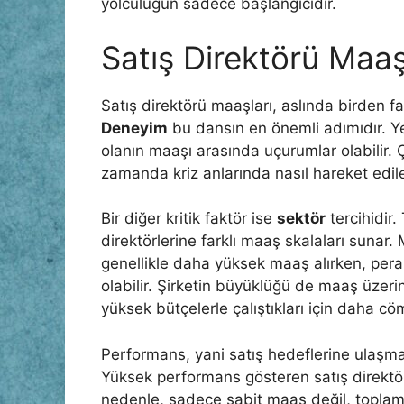
yolculuğun sadece başlangıcıdır.
Satış Direktörü Maaşı
Satış direktörü maaşları, aslında birden fa
Deneyim
bu dansın en önemli adımıdır. Yen
olanın maaşı arasında uçurumlar olabilir. 
zamanda kriz anlarında nasıl hareket edile
Bir diğer kritik faktör ise
sektör
tercihidir.
direktörlerine farklı maaş skalaları sunar. 
genellikle daha yüksek maaş alırken, pe
olabilir. Şirketin büyüklüğü de maaş üzeri
yüksek bütçelerle çalıştıkları için daha cö
Performans, yani satış hedeflerine ulaşma
Yüksek performans gösteren satış direktörl
nedenle, sadece sabit maaş değil, toplam