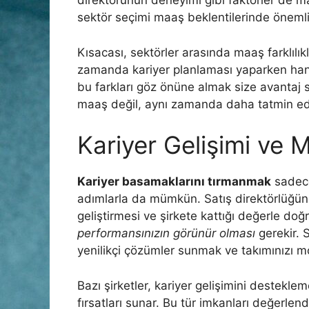
direktörünün deneyimi gibi faktörler de ma
sektör seçimi maaş beklentilerinde önemli 
Kısacası, sektörler arasında maaş farklılı
zamanda kariyer planlaması yaparken hangi
bu farkları göz önüne almak size avantaj
maaş değil, aynı zamanda daha tatmin edici
Kariyer Gelişimi ve M
Kariyer basamaklarını tırmanmak
sadece
adımlarla da mümkün. Satış direktörlüğünd
geliştirmesi ve şirkete kattığı değerle doğru
performansınızın görünür olması
gerekir. 
yenilikçi çözümler sunmak ve takımınızı mot
Bazı şirketler, kariyer gelişimini desteklem
fırsatları sunar. Bu tür imkanları değerlend