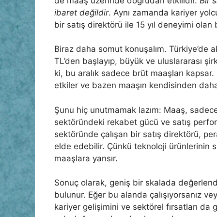
de maaş üzerinde doğrudan etkilidir.
Bir 
ibaret değildir
. Aynı zamanda kariyer yolcu
bir satış direktörü ile 15 yıl deneyimi olan b
Biraz daha somut konuşalım. Türkiye’de akt
TL’den başlayıp, büyük ve uluslararası şir
ki, bu aralık sadece brüt maaşları kapsar.
etkiler ve bazen maaşın kendisinden daha 
Şunu hiç unutmamak lazım: Maaş, sadece 
sektöründeki rekabet gücü ve satış perform
sektöründe çalışan bir satış direktörü, p
elde edebilir. Çünkü teknoloji ürünlerinin sa
maaşlara yansır.
Sonuç olarak, geniş bir skalada değerlendi
bulunur. Eğer bu alanda çalışıyorsanız ve
kariyer gelişimini ve sektörel fırsatları 