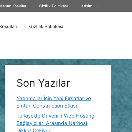
llanım Koşulları
Gizlilik Politikası
İletişim
Koşulları
Gizlilik Politikası
Son Yazılar
Yatırımcılar İçin Yeni Fırsatlar ve
Emtan Construction Etkisi
Türkiye’de Güvenilir Web Hosting
Sağlayıcıları Arasında Narhost
Dikkat Çekiyor