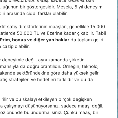
satış direktörünün maaşı sadece rakamlardan
luğunun bir göstergesidir. Mesela, 5 yıl deneyimli
iri arasında ciddi farklar olabilir.
if satış direktörlerinin maaşları, genellikle 15.000
ketlerde 50.000 TL ve üzerine kadar çıkabilir. Tabii
Prim, bonus ve diğer yan haklar
da toplam geliri
cazip olabilir.
deneyimle değil, aynı zamanda şirketin
ansıyla da doğru orantılıdır. Örneğin, teknoloji
erakende sektöründekine göre daha yüksek gelir
tış stratejileri ve hedefleri farklıdır ve bu da
rilir ve bu skalayı etkileyen birçok değişken
ya çalışmayı düşünüyorsanız, sadece maaşı değil,
da göz önünde bulundurmalısınız. Çünkü maaş, bir