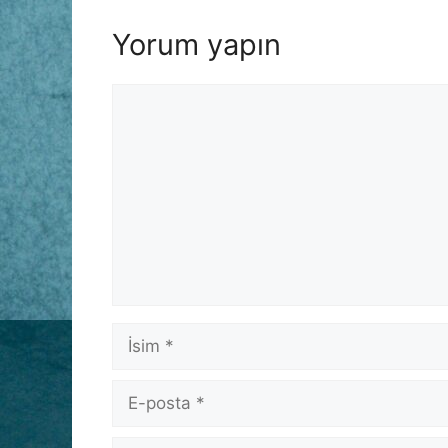
Yorum yapın
Yorum
İsim
E-
posta
İnternet