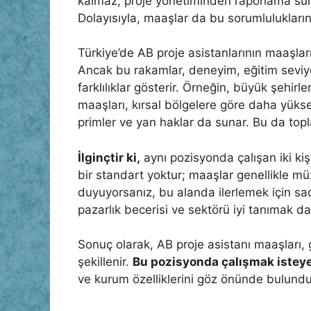
kalmaz; proje yönetiminden raporlama süreç
Dolayısıyla, maaşlar da bu sorumlulukların a
Türkiye’de AB proje asistanlarının maaşlar
Ancak bu rakamlar, deneyim, eğitim seviy
farklılıklar gösterir. Örneğin, büyük şehirl
maaşları, kırsal bölgelere göre daha yükse
primler ve yan haklar da sunar. Bu da topla
İlginçtir ki,
aynı pozisyonda çalışan iki kişi
bir standart yoktur; maaşlar genellikle müza
duyuyorsanız, bu alanda ilerlemek için s
pazarlık becerisi ve sektörü iyi tanımak da 
Sonuç olarak, AB proje asistanı maaşları, gö
şekillenir.
Bu pozisyonda çalışmak isteye
ve kurum özelliklerini göz önünde bulundu