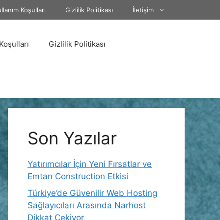
llanım Koşulları
Gizlilik Politikası
İletişim
Koşulları
Gizlilik Politikası
Son Yazılar
Yatırımcılar İçin Yeni Fırsatlar ve
Emtan Construction Etkisi
Türkiye’de Güvenilir Web Hosting
Sağlayıcıları Arasında Narhost
Dikkat Çekiyor