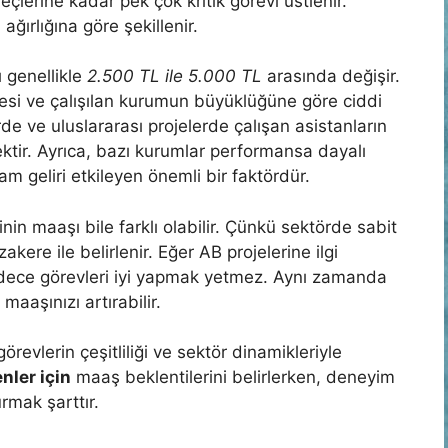
lerine kadar pek çok kritik görevi üstlenir.
ğırlığına göre şekillenir.
ı genellikle
2.500 TL ile 5.000 TL
arasında değişir.
esi ve çalışılan kurumun büyüklüğüne göre ciddi
erde ve uluslararası projelerde çalışan asistanların
ktir. Ayrıca, bazı kurumlar performansa dayalı
m geliri etkileyen önemli bir faktördür.
nin maaşı bile farklı olabilir. Çünkü sektörde sabit
kere ile belirlenir. Eğer AB projelerine ilgi
adece görevleri iyi yapmak yetmez. Aynı zamanda
maaşınızı artırabilir.
revlerin çeşitliliği ve sektör dinamikleriyle
nler için
maaş beklentilerini belirlerken, deneyim
rmak şarttır.